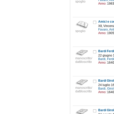
Favaro, An
spoglio
Anno:
198
Amici e cor
XII, Vincen
Favaro, An
spoglio
Anno:
190
Bardi Ferdi
22 giugno 
manoscritto/
Bardi, Fer
dattiloscritto
Anno:
164
Bardi Girol
24 luglio 1
manoscritto/
Bardi, Gir
dattiloscritto
Anno:
164
Bardi Girol