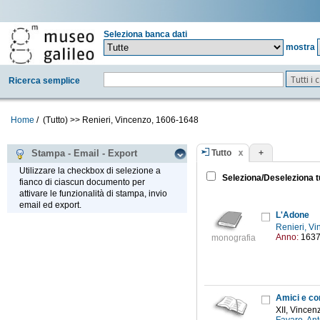
Seleziona banca dati
mostra
Tutti i
Ricerca semplice
Home
/
(Tutto)
>>
Renieri, Vincenzo, 1606-1648
Tutto
+
Stampa - Email - Export
Utilizzare la checkbox di selezione a
Seleziona/Deseleziona t
fianco di ciascun documento per
attivare le funzionalità di stampa, invio
email ed export.
L'Adone
Renieri, V
Anno:
163
monografia
Amici e cor
XII, Vincen