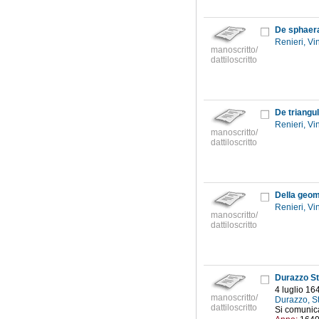
De sphaer
Renieri, V
manoscritto/
dattiloscritto
De triangu
Renieri, V
manoscritto/
dattiloscritto
Della geom
Renieri, V
manoscritto/
dattiloscritto
Durazzo St
4 luglio 16
manoscritto/
Durazzo, St
dattiloscritto
Si comunica 