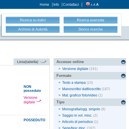
Home
Info
Contattaci
A
A
A
Ricerca su indici
Ricerca avanzata
Archivio di Autorità
Storico ricerche
Accesso online
Lista(tabella)
>
Versione digitale
(191)
Formato
>
Testo a stampa
(10)
NON
>
Manoscritto/ dattiloscritto
(187)
posseduto
>
Mat. grafico/ foto/video
(1)
Versione
Tipo
digitale
>
Monografia/ogg. singolo
(8)
>
Saggio in vol. misc.
(2)
POSSEDUTO
>
Articolo di periodico
(1)
>
Serie/fasc./doc.
(187)