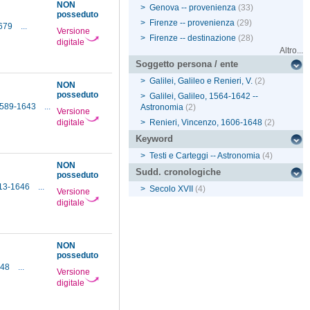
NON
>
Genova -- provenienza
(33)
posseduto
>
Firenze -- provenienza
(29)
1679
...
Versione
>
Firenze -- destinazione
(28)
digitale
Altro...
Soggetto persona / ente
>
Galilei, Galileo e Renieri, V.
(2)
NON
posseduto
>
Galilei, Galileo, 1564-1642 --
 1589-1643
...
Astronomia
(2)
Versione
digitale
>
Renieri, Vincenzo, 1606-1648
(2)
Keyword
>
Testi e Carteggi -- Astronomia
(4)
NON
Sudd. cronologiche
posseduto
613-1646
...
>
Secolo XVII
(4)
Versione
digitale
NON
posseduto
648
...
Versione
digitale