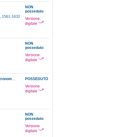
NON
posseduto
n, 1561-1632
Versione
digitale
NON
posseduto
Versione
digitale
De Ethruscarum antiquitatum fragmentis Scornelli propè Vulterram repertis disquisitio astronomica ...
POSSEDUTO
Versione
digitale
NON
posseduto
Versione
digitale