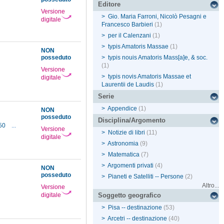
Editore
Versione
>
Gio. Maria Farroni, Nicolò Pesagni e
digitale
Francesco Barbieri
(1)
>
per il Calenzani
(1)
>
typis Amatoris Massae
(1)
NON
posseduto
>
typis nouis Amatoris Mass[a]e, & soc.
(1)
Versione
>
typis novis Amatoris Massae et
digitale
Laurentii de Laudis
(1)
Serie
>
Appendice
(1)
NON
posseduto
Disciplina/Argomento
650
...
Versione
>
Notizie di libri
(11)
digitale
>
Astronomia
(9)
>
Matematica
(7)
>
Argomenti privati
(4)
NON
posseduto
>
Pianeti e Satelliti -- Persone
(2)
Altro...
Versione
digitale
Soggetto geografico
>
Pisa -- destinazione
(53)
>
Arcetri -- destinazione
(40)