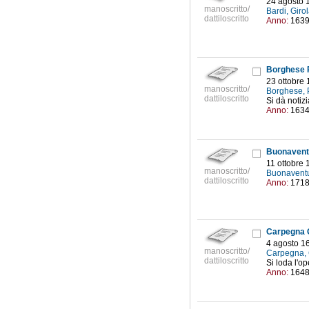
24 agosto 
manoscritto/
Bardi, Gir
dattiloscritto
Anno:
163
Borghese P
23 ottobre
manoscritto/
Borghese, 
dattiloscritto
Si dà notizi
Anno:
163
Buonavent
11 ottobre
manoscritto/
Buonavent
dattiloscritto
Anno:
171
Carpegna G
4 agosto 1
manoscritto/
Carpegna,
dattiloscritto
Si loda l'o
Anno:
164