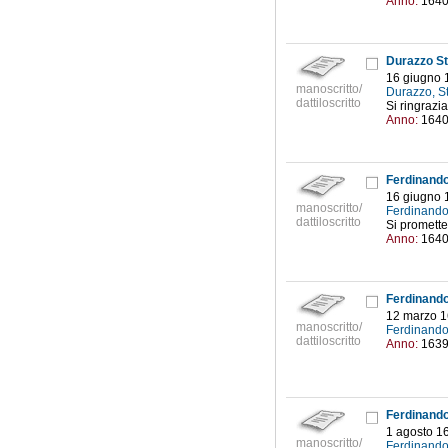
Anno:
164
Durazzo St
16 giugno 
manoscritto/
Durazzo, St
dattiloscritto
Si ringrazia
Anno:
164
Ferdinando
16 giugno 
manoscritto/
Ferdinando
dattiloscritto
Si promette
Anno:
164
Ferdinando
12 marzo 
manoscritto/
Ferdinando
dattiloscritto
Anno:
163
Ferdinando
1 agosto 1
manoscritto/
Ferdinando