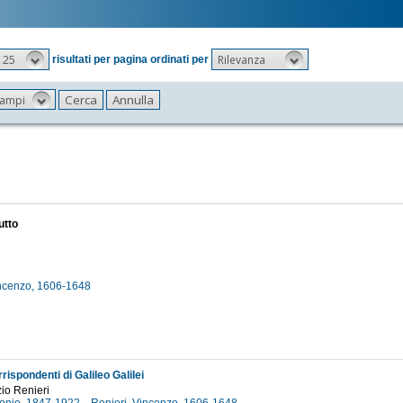
25
Rilevanza
risultati per pagina ordinati per
 campi
utto
incenzo, 1606-1648
7
rispondenti di Galileo Galilei
zio Renieri