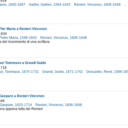
1639
olamo, 1600-1667
Galilei, Galileo, 1564-1642
Renieri, Vincenzo, 1606-1648
...
9
ier Maria a Renieri Vincenzo
 1634
Pietro Maria, 1599-1642
Renieri, Vincenzo, 1606-1648
a del ricevimento di una scrittura
4
uri Tommaso a Grandi Guido
 1718
uri, Tommaso, 1675-1731
Grandi, Guido, 1671-1742
Descartes, René, 1596-1
8
aspare a Renieri Vincenzo
648
 Gaspare, 1625-1714
Renieri, Vincenzo, 1606-1648
pera appena letta del Renieri
8