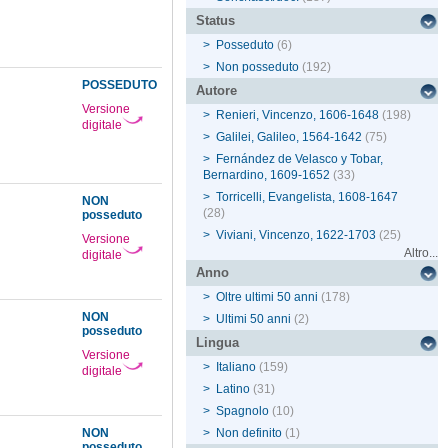
Status
>
Posseduto
(6)
>
Non posseduto
(192)
POSSEDUTO
Autore
Versione
>
Renieri, Vincenzo, 1606-1648
(198)
digitale
>
Galilei, Galileo, 1564-1642
(75)
>
Fernández de Velasco y Tobar,
Bernardino, 1609-1652
(33)
>
Torricelli, Evangelista, 1608-1647
NON
(28)
posseduto
>
Viviani, Vincenzo, 1622-1703
(25)
Versione
Altro...
digitale
Anno
>
Oltre ultimi 50 anni
(178)
NON
>
Ultimi 50 anni
(2)
posseduto
Lingua
Versione
>
Italiano
(159)
digitale
>
Latino
(31)
>
Spagnolo
(10)
NON
>
Non definito
(1)
posseduto