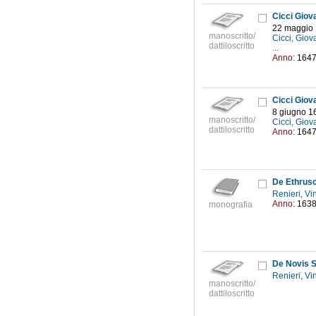
Cicci Giov
22 maggio
manoscritto/
Cicci, Giova
dattiloscritto
...
Anno:
164
Cicci Giov
8 giugno 1
manoscritto/
Cicci, Giova
dattiloscritto
Anno:
164
Renieri, V
Anno:
163
monografia
De Novis S
Renieri, V
manoscritto/
dattiloscritto