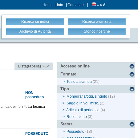
Home
Info
Contattaci
A
A
A
Ricerca su indici
Ricerca avanzata
Archivio di Autorità
Storico ricerche
Accesso online
Lista(tabella)
Formato
>
Testo a stampa
(21)
Tipo
NON
>
Monografia/ogg. singolo
(12)
posseduto
>
Saggio in vol. misc.
(2)
ecnica dei libri 4. La tecnica
>
Articolo di periodico
(4)
>
Recensione
(3)
Status
>
Posseduto
(18)
POSSEDUTO