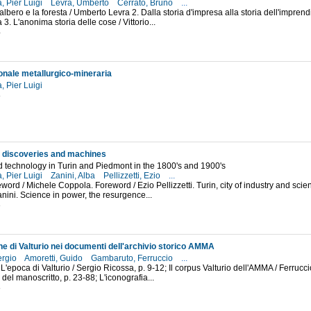
, Pier Luigi
Levra, Umberto
Cerrato, Bruno
...
'albero e la foresta / Umberto Levra 2. Dalla storia d'impresa alla storia dell'imprendi
3. L'anonima storia delle cose / Vittorio...
4
ionale metallurgico-mineraria
, Pier Luigi
8
, discoveries and machines
 technology in Turin and Piedmont in the 1800's and 1900's
, Pier Luigi
Zanini, Alba
Pellizzetti, Ezio
...
eword / Michele Coppola. Foreword / Ezio Pellizzetti. Turin, city of industry and scie
nini. Science in power, the resurgence...
3
e di Valturio nei documenti dell'archivio storico AMMA
ergio
Amoretti, Guido
Gambaruto, Ferruccio
...
L'epoca di Valturio / Sergio Ricossa, p. 9-12; Il corpus Valturio dell'AMMA / Ferruc
i del manoscritto, p. 23-88; L'iconografia...
8