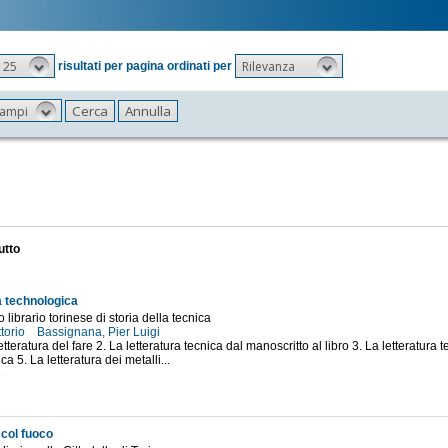
25
Rilevanza
risultati per pagina ordinati per
 campi
utto
a technologica
o librario torinese di storia della tecnica
ttorio
Bassignana, Pier Luigi
etteratura del fare 2. La letteratura tecnica dal manoscritto al libro 3. La letteratura t
a 5. La letteratura dei metalli...
3
 col fuoco