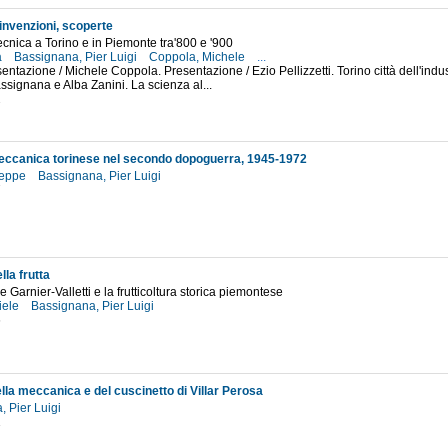
invenzioni, scoperte
ecnica a Torino e in Piemonte tra'800 e '900
a
Bassignana, Pier Luigi
Coppola, Michele
...
entazione / Michele Coppola. Presentazione / Ezio Pellizzetti. Torino città dell'indus
assignana e Alba Zanini. La scienza al...
2
ccanica torinese nel secondo dopoguerra, 1945-1972
seppe
Bassignana, Pier Luigi
7
lla frutta
e Garnier-Valletti e la frutticoltura storica piemontese
iele
Bassignana, Pier Luigi
6
lla meccanica e del cuscinetto di Villar Perosa
, Pier Luigi
1