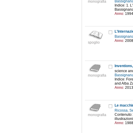
Bassignana
monografia
Indice: 1. L
Bassignana 
Anno:
199
L'Internaz
Bassignana
Anno:
200
spoglio
Inventions
science and
Bassignana
monografia
Indice: For
and Alba Za
Anno:
201
Le macchin
Ricossa, S
Contenuto: 
monografia
illustrazion
Anno:
198