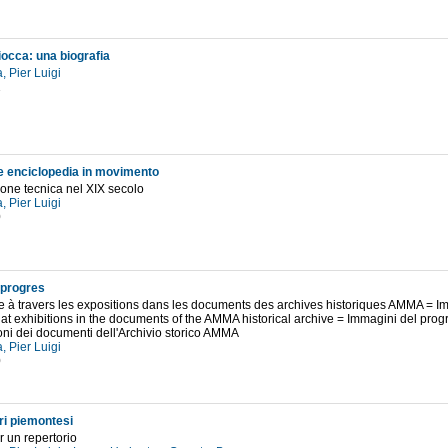
occa: una biografia
, Pier Luigi
1
 enciclopedia in movimento
ione tecnica nel XIX secolo
, Pier Luigi
0
 progres
e à travers les expositions dans les documents des archives historiques AMMA = Im
at exhibitions in the documents of the AMMA historical archive = Immagini del progre
oni dei documenti dell'Archivio storico AMMA
, Pier Luigi
0
ri piemontesi
r un repertorio