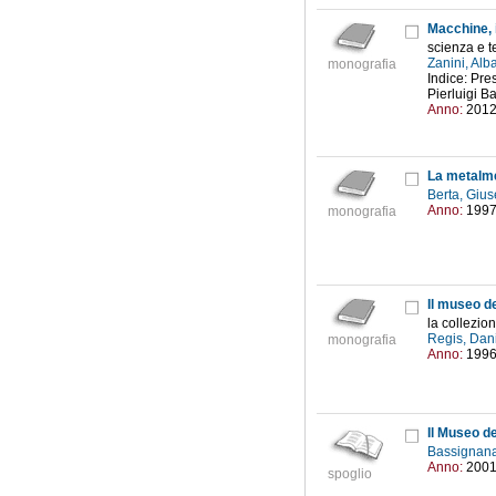
Macchine, 
scienza e t
Zanini, Alb
monografia
Indice: Pres
Pierluigi B
Anno:
201
La metalme
Berta, Giu
Anno:
199
monografia
Il museo de
la collezion
Regis, Dan
monografia
Anno:
199
Il Museo de
Bassignana
Anno:
200
spoglio