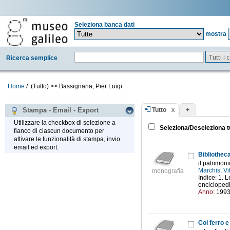
Seleziona banca dati
mostra
Tutti i
Ricerca semplice
Home
/
(Tutto)
>>
Bassignana, Pier Luigi
Tutto
+
Stampa - Email - Export
Utilizzare la checkbox di selezione a
Seleziona/Deseleziona t
fianco di ciascun documento per
attivare le funzionalità di stampa, invio
email ed export.
Bibliothec
il patrimoni
Marchis, Vi
monografia
Indice: 1. L
enciclopedic
Anno:
199
Col ferro e