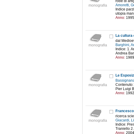
robe di arti
Amoretti, 
monografia
Indice parz
utopia mani
Anno:
199
La cultura
dal Medioev
Barghini, 
monografia
Indice: 1. 
Andrea Barg
Anno:
198
Le Esposiz
Bassignana
Contenuto: 
monografia
Pier Luigi B
Anno:
199
Francesco 
ricerca sci
Giacardi, L
monografia
Indice: Pre
Traniello 2
Anno:
200