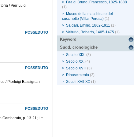
>
Faa di Bruno, Francesco, 1825-1888
toria / Pier Luigi
(1)
>
Museo della macchina e del
cuscinetto (Villar Perosa)
(1)
>
Salgari, Emilio, 1862-1911
(1)
>
Valturio, Roberto, 1405-1475
(1)
POSSEDUTO
Keyword
Sudd. cronologiche
>
Secolo XIX.
(8)
>
Secolo XX.
(4)
POSSEDUTO
>
Secolo XVIII
(3)
>
Rinascimento
(2)
nce / Pierluigi Bassignan
>
Secoli XVII-XX
(1)
POSSEDUTO
cio Gambaruto, p. 13-21; Le