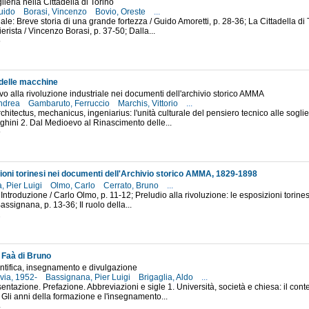
glieria nella Cittadella di Torino
Guido
Borasi, Vincenzo
Bovio, Oreste
...
iale: Breve storia di una grande fortezza / Guido Amoretti, p. 28-36; La Cittadella di
erista / Vincenzo Borasi, p. 37-50; Dalla...
5
 delle macchine
o alla rivoluzione industriale nei documenti dell'archivio storico AMMA
Andrea
Gambaruto, Ferruccio
Marchis, Vittorio
...
Architectus, mechanicus, ingeniarius: l'unità culturale del pensiero tecnico alle sog
hini 2. Dal Medioevo al Rinascimento delle...
9
ioni torinesi nei documenti dell'Archivio storico AMMA, 1829-1898
, Pier Luigi
Olmo, Carlo
Cerrato, Bruno
...
Introduzione / Carlo Olmo, p. 11-12; Preludio alla rivoluzione: le esposizioni torines
assignana, p. 13-36; Il ruolo della...
2
Faà di Bruno
entifica, insegnamento e divulgazione
ivia, 1952-
Bassignana, Pier Luigi
Brigaglia, Aldo
...
sentazione. Prefazione. Abbreviazioni e sigle 1. Università, società e chiesa: il cont
. Gli anni della formazione e l'insegnamento...
4