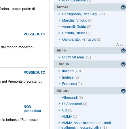
>
Non posseduto
(3)
Autore
 Torino: cinque punte di
>
Bassignana, Pier Luigi
(21)
>
Marchis, Vittorio
(6)
>
Amoretti, Guido
(2)
>
Cerrato, Bruno
(2)
POSSEDUTO
>
Gambaruto, Ferruccio
(2)
Altro...
lie del mondo moderno /
Anno
>
Ultimi 50 anni
(21)
Lingua
>
Italiano
(20)
POSSEDUTO
>
Inglese
(2)
i nel Piemonte preunitario /
>
Francese
(1)
Editore
>
Allemandi
(3)
>
U. Allemandi
(3)
NON
>
CB
(2)
posseduto
>
AMMA
(1)
esto torinese / Francesco
>
AMMA, Associazione industriali
metallurgici meccanici affini
(1)