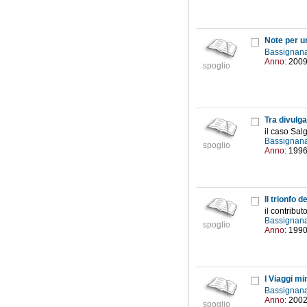
Note per un
Bassignana
Anno:
200
spoglio
Tra divulga
il caso Salg
Bassignana
spoglio
Anno:
199
Il trionfo d
il contribut
Bassignana
spoglio
Anno:
199
I Viaggi mi
Bassignana
Anno:
200
spoglio