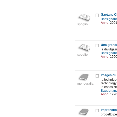
Gaetano Ci
Bassignana
Anno:
200
spoglio
Una grande
la divulgaz
Bassignana
spoglio
Anno:
199
Images du
la techniqu
technology 
monografia
le esposizi
Bassignana
Anno:
199
Imprendito
progetto pe