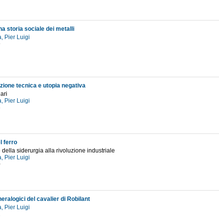
a storia sociale dei metalli
, Pier Luigi
9
zione tecnica e utopia negativa
ari
, Pier Luigi
6
el ferro
o della siderurgia alla rivoluzione industriale
, Pier Luigi
0
neralogici del cavalier di Robilant
, Pier Luigi
2