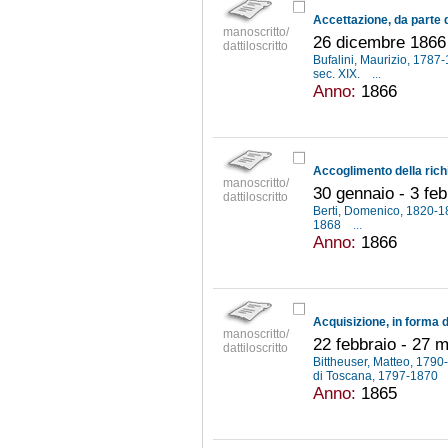
manoscritto/
26 dicembre 1866 
dattiloscritto
Bufalini, Maurizio, 1787
sec. XIX.
...
Anno:
1866
manoscritto/
30 gennaio - 3 fe
dattiloscritto
Berti, Domenico, 1820-
1868
...
Anno:
1866
manoscritto/
22 febbraio - 27 
dattiloscritto
Bittheuser, Matteo, 179
di Toscana, 1797-1870
Anno:
1865