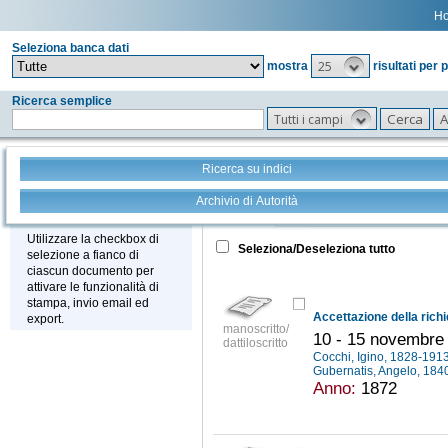
H
Seleziona banca dati
25
mostra
risultati per 
Ricerca semplice
Tutti i campi
Ricerca su indici
Archivio di Autorità
Tutto
+
Stampa - Email - Export
Utilizzare la checkbox di
Seleziona/Deseleziona tutto
selezione a fianco di
ciascun documento per
attivare le funzionalità di
stampa, invio email ed
export.
manoscritto/
10 - 15 novembre
dattiloscritto
Cocchi, Igino, 1828-191
Gubernatis, Angelo, 18
Anno:
1872