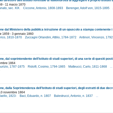
69 - 11 marzo 1870
unato, sec. XIX.
Ciccone, Antonio, 1808-1893
Berenger, Adolf von, 1815-1895
9
e 1859 - 3 gennaio 1860
rico, 1810-1870
Zuccagni Orlandini, Attilio, 1784-1872
Antinori, Vincenzo, 179
9
cembre 1864
aurizio, 1787-1875
Ridolfi, Cosimo, 1794-1865
Matteucci, Carlo, 1811-1868
...
4
- 10 novembre 1864
ffaello, 1823-
Baci, Eduardo, n. 1807
Balestrucci, Antonio, n. 1837
...
4