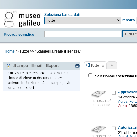
Seleziona banca dati
mostra
Tutti i
Ricerca semplice
Home
/
(Tutto)
>>
"Stamperia reale (Firenze)."
Tutto
+
Stampa - Email - Export
Utilizzare la checkbox di selezione a
Seleziona/Deseleziona t
fianco di ciascun documento per
attivare le funzionalità di stampa, invio
email ed export.
24 ottobre 
manoscritto/
Ayres, Fort
dattiloscritto
Anno:
186
21 febbrai
manoscritto/