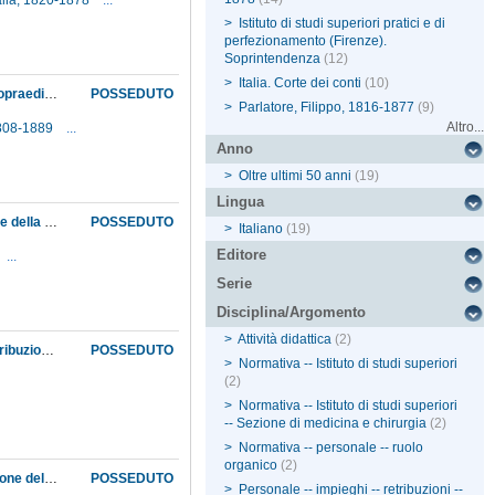
Italia, 1820-1878
...
>
Istituto di studi superiori pratici e di
perfezionamento (Firenze).
Soprintendenza
(12)
>
Italia. Corte dei conti
(10)
Avviso dell'asta che si terrà il 10 dicembre per l'assegnazione dell'appalto dei lavori per sopraedificare un piano al tepidario del giardino botanico del Museo
POSSEDUTO
>
Parlatore, Filippo, 1816-1877
(9)
Altro...
1808-1889
...
Anno
>
Oltre ultimi 50 anni
(19)
Lingua
Circolare della Pubblica istruzione che, in conseguenza della soppressione delle Segreterie della pubblica istruzione di Firenze, Napoli e Palermo, fissa le regole da seguire per le spese da fare su fondi iscritti nel bilancio statale e, per quanto riguarda la gestione economica dei fondi in dotazione alle Università e a Stabilimenti scientifici analoghi, raccomanda l'osservanza esatta del regolamento approvato con regio decreto del 25 agosto 1861
POSSEDUTO
>
Italiano
(19)
Editore
...
Serie
Disciplina/Argomento
>
Attività didattica
(2)
Decreto col quale alla Sezione medico-chirurgica dell'Istituto di studi superiori è data "l'attribuzione già spettante al Collegio medico fiorentino, in quanto concerne gli esami finali del corso di studi medici, ed il conferimento del diploma di matricola per il libero esercizio della medicina e chirurgia"
POSSEDUTO
>
Normativa -- Istituto di studi superiori
(2)
>
Normativa -- Istituto di studi superiori
-- Sezione di medicina e chirurgia
(2)
>
Normativa -- personale -- ruolo
organico
(2)
Invio al Municipio fiorentino dell'elenco nominale del personale del Museo, per la compilazione delle liste degli elettori per la formazione dei Consigli comunali e provinciali
POSSEDUTO
>
Personale -- impieghi -- retribuzioni --