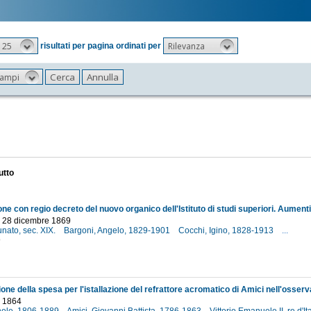
25
Rilevanza
risultati per pagina ordinati per
 campi
utto
- 28 dicembre 1869
unato, sec. XIX.
Bargoni, Angelo, 1829-1901
Cocchi, Igino, 1828-1913
...
9
o 1864