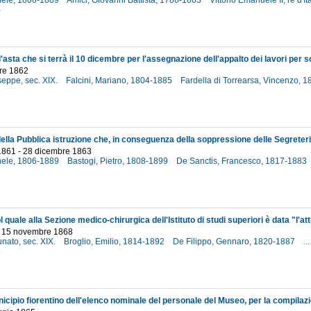
hele, 1806-1889
Amici, Giovanni Battista, 1786-1863
Vittorio Emanuele II, re d'
4
re 1862
seppe, sec. XIX.
Falcini, Mariano, 1804-1885
Fardella di Torrearsa, Vincenzo, 
2
1861 - 28 dicembre 1863
hele, 1806-1889
Bastogi, Pietro, 1808-1899
De Sanctis, Francesco, 1817-1883
1
- 15 novembre 1868
unato, sec. XIX.
Broglio, Emilio, 1814-1892
De Filippo, Gennaro, 1820-1887
...
8