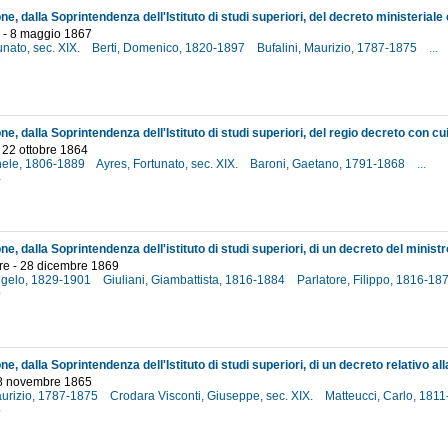
o - 8 maggio 1867
unato, sec. XIX.
Berti, Domenico, 1820-1897
Bufalini, Maurizio, 1787-1875
...
7
 22 ottobre 1864
hele, 1806-1889
Ayres, Fortunato, sec. XIX.
Baroni, Gaetano, 1791-1868
...
4
e - 28 dicembre 1869
ngelo, 1829-1901
Giuliani, Giambattista, 1816-1884
Parlatore, Filippo, 1816-18
9
- 8 novembre 1865
aurizio, 1787-1875
Crodara Visconti, Giuseppe, sec. XIX.
Matteucci, Carlo, 181
5