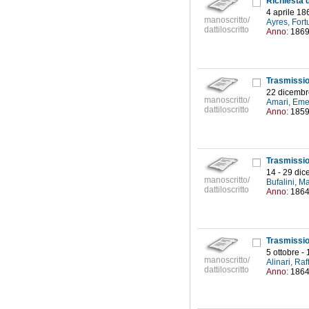
4 aprile 18
manoscritto/
Ayres, Fort
dattiloscritto
Anno:
186
22 dicembr
manoscritto/
Amari, Eme
dattiloscritto
Anno:
185
14 - 29 di
manoscritto/
Bufalini, M
dattiloscritto
Anno:
186
5 ottobre 
manoscritto/
Alinari, Ra
dattiloscritto
Anno:
186