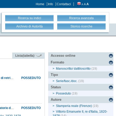
Home
Info
Contattaci
A
A
A
Ricerca su indici
Ricerca avanzata
Archivio di Autorità
Storico ricerche
Accesso online
Lista(tabella)
Formato
>
Manoscritto/ dattiloscritto
(19)
Tipo
Approvazione con regio decreto del nuovo organico dell'Istituto di studi superiori. Aumenti di retribuzione ai professori ordinari della Sezione di scienze fisiche e naturali, i cui stipendi vengono adeguati a quelli delle più importanti università italiane; rinuncia allo stipendio da parte del professore Angelo Vegni, che potrà comunque continuare a tenere corsi di lezioni e la direzione del gabinetto attinente alla cattedra, a favore del quale continuerà ad essere erogata la dotazione annua necessaria al suo mantenimento ed incremento
POSSEDUTO
>
Serie/fasc./doc.
(19)
Status
>
Posseduto
(19)
Autore
>
Stamperia reale (Firenze)
(19)
Autorizzazione della spesa per l'istallazione del refrattore acromatico di Amici nell'osservatorio del Museo di fisica e storia naturale
POSSEDUTO
>
Vittorio Emanuele II, re d'Italia, 1820-
1878
(14)