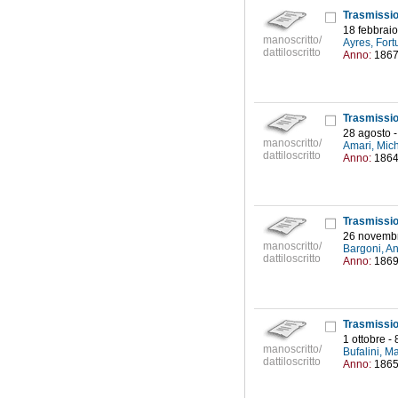
18 febbrai
manoscritto/
Ayres, Fort
dattiloscritto
Anno:
186
28 agosto -
manoscritto/
Amari, Mic
dattiloscritto
Anno:
186
26 novembr
manoscritto/
Bargoni, A
dattiloscritto
Anno:
186
1 ottobre 
manoscritto/
Bufalini, M
dattiloscritto
Anno:
186