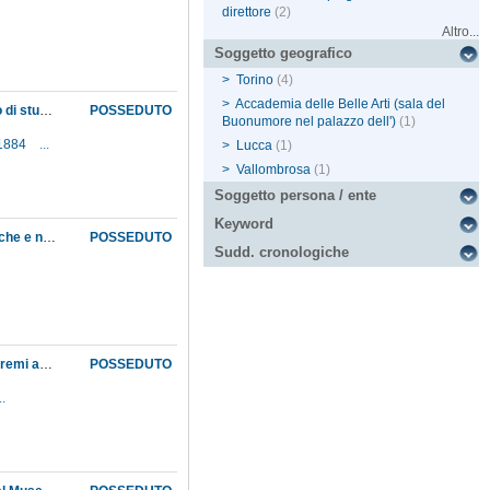
direttore
(2)
Altro...
Soggetto geografico
>
Torino
(4)
>
Accademia delle Belle Arti (sala del
Nomina di Angelo Vegni a rappresentare la Sezione di scienze fisiche e naturali dell'Istituto di studi superiori nel Consiglio di perfezionamento del Museo industriale di Torino
POSSEDUTO
Buonumore nel palazzo dell')
(1)
-1884
...
>
Lucca
(1)
>
Vallombrosa
(1)
Soggetto persona / ente
Keyword
Nomina di Filippo Parlatore a direttore del Museo e presidente della Sezione di scienze fisiche e naturali dell'Istituto di studi superiori, cariche da lui ricoperte interinalmente dopo la morte del precedente titolare Carlo Matteucci. Abrogazione del decreto del 23 ottobre 1865, che dichiarava onorifiche le cariche suddette, e fissazione per le medesime di uno stipendio annuo di lire millecinquecento
POSSEDUTO
Sudd. cronologiche
Notificazione, da parte del prefetto, della cerimonia pubblica con cui verranno distribuiti i premi assegnati dalla Giuria internazionale ai partecipanti all'Esposizione londinese del 1862 provenienti dalla provincia di Firenze, fra i quali il Museo
POSSEDUTO
..