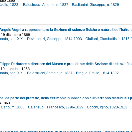
ggio 1865
ffaello, 1823-
Balestrucci, Antonio, n. 1837
Bastianini, Giuseppe, n. 1829
...
5
- 19 dicembre 1869
unato, sec. XIX.
Devincenzi, Giuseppe, 1814-1903
Giuliani, Giambattista, 1816
9
- 19 dicembre 1868
unato, sec. XIX.
Balestrucci, Antonio, n. 1837
Broglio, Emilio, 1814-1892
...
8
o 1863
, Carlo, m. 1865
Calenzuoli, Francesco, 1796-1829
Cocchi, Igino, 1828-1913
.
3