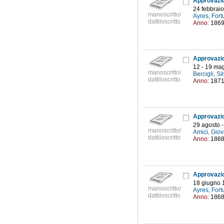
24 febbrai
manoscritto/
Ayres, Fort
dattiloscritto
Anno:
186
12 - 19 ma
manoscritto/
Bercigli, Si
dattiloscritto
Anno:
187
29 agosto 
manoscritto/
Amici, Giov
dattiloscritto
Anno:
186
18 giugno 
manoscritto/
Ayres, Fort
dattiloscritto
Anno:
186