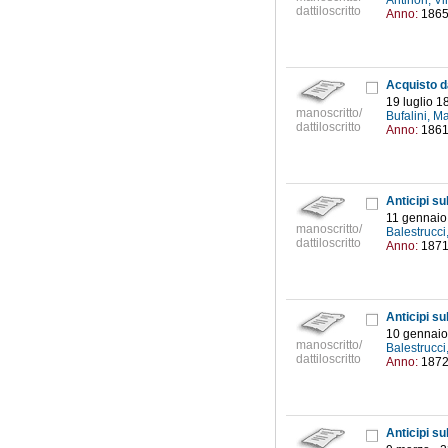
Antinori, 
dattiloscritto
Anno:
186
19 luglio 1
manoscritto/
Bufalini, M
dattiloscritto
Anno:
186
11 gennaio
manoscritto/
Balestrucci
dattiloscritto
Anno:
187
10 gennaio
manoscritto/
Balestrucci
dattiloscritto
Anno:
187