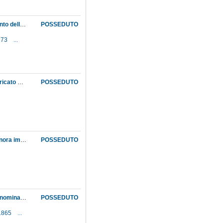
Comunicazione dal direttore della Segreteria fiorentina della Pubblica istruzione dell'aumento dello stipendio assegnato al professor Donati ed invio del decreto relativo
POSSEDUTO
1873
...
Comunicazione dal ministro della Pubblica istruzione della nomina di Pietro Blaserna, incaricato dell'insegnamento di fisica nell'Istituto di studi superiori, ad aiuto alla cattedra di fisica nell'Istituto stesso
POSSEDUTO
Comunicazione dalla Segreteria fiorentina della pubblica istruzione dei motivi che hanno finora impedito la registrazione del contratto di appalto per la costruzione dei ferramenti agli scaffali della sala di paleontologia
POSSEDUTO
Comunicazione del direttore del Museo al Ministero della pubblica istruzione in merito alla nomina di Antonio Pacinotti, già aiuto del professore di astronomia, a professore nell'Istituto tecnico di Bologna
POSSEDUTO
-1865
...