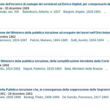
e - 30 dicembre 1869
unato, sec. XIX.
Balestrucci, Antonio, n. 1837
Bargoni, Angelo, 1829-1901
...
9
ttembre 1862
Francesco, 1824-1897
Falcini, Mariano, 1804-1885
Gotti, Aurelio, 1834-1904
...
2
e 1868
milio, 1814-1892
Napoli, Federico, 1819-1883
Italia. Ministero delle finanze
...
8
1861 - 28 dicembre 1863
hele, 1806-1889
Bastogi, Pietro, 1808-1899
De Sanctis, Francesco, 1817-1883
1