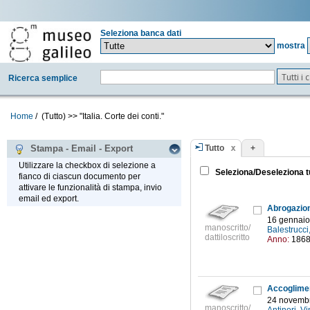
Seleziona banca dati
mostra
Tutti i
Ricerca semplice
Home
/
(Tutto)
>>
"Italia. Corte dei conti."
Tutto
+
Stampa - Email - Export
Utilizzare la checkbox di selezione a
Seleziona/Deseleziona t
fianco di ciascun documento per
attivare le funzionalità di stampa, invio
email ed export.
16 gennaio
manoscritto/
Balestrucci
dattiloscritto
Anno:
186
24 novembr
manoscritto/