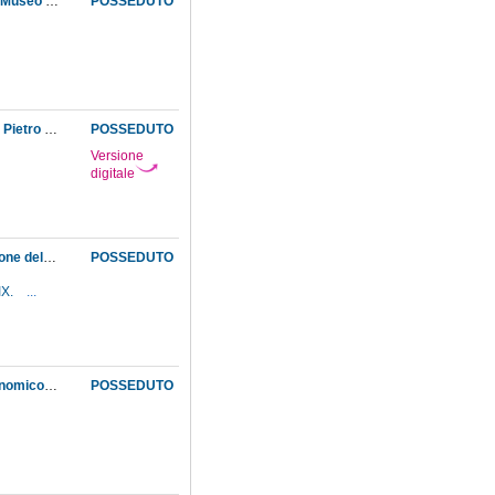
Approvazione della costruzione di un armadio per gli strumenti nel laboratorio di fisica del Museo ed escuzione del lavoro
POSSEDUTO
Approvazione ministeriale alla concessione di un sussidio all'ex guardaportone del Museo Pietro Luci ed al servente Silvestro Bercigli
POSSEDUTO
Versione
digitale
Approvazione ministeriale del contratto stipulato con la società Benini & C. per la costruzione della parte metallica della cupola mobile del refrattore Amici, dopo lo scioglimento di quello già stipulato con la Società Ponsard e Gigli
POSSEDUTO
IX.
...
Approvazione, con decreti ministeriali, delle proposte del direttore dell'Osservatorio astronomico, di procedere, in attesa dell'edificazione del nuovo osservatorio sulla collina di Arcetri, all'apertura di una strada di accesso ed alla costruzione di un padiglione per gli strumenti magnetici
POSSEDUTO