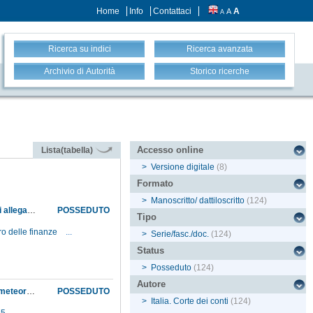
Home
Info
Contattaci
A
A
A
Ricerca su indici
Ricerca avanzata
Archivio di Autorità
Storico ricerche
Accesso online
Lista(tabella)
>
Versione digitale
(8)
Formato
>
Manoscritto/ dattiloscritto
(124)
Abrogazione ministeriale delle disposizioni precedentemente emanate, che imponevano di allegare alle note nominative per il pagamento degli stipendi copia degli atti relativi a nomine, promozioni, trasferimenti, sospensione, collocamenti a riposo, ecc.
POSSEDUTO
Tipo
ero delle finanze
...
>
Serie/fasc./doc.
(124)
Status
>
Posseduto
(124)
Autore
Accoglimento, dal Ministero della pubblica istruzione, delle proposte di riforma degli studi meteorologici avanzate dal direttore del Museo : 1. gli studi meteorologici e gli impiegati addetti sono posti alle dipendenze del direttore dell'Osservatorio astronomico, al quale viene anche affidato l'Archivio meteorologico; 2. il professore di meteorologia viene esonerato dall'incarico. Per quanto riguarda quest'ultimo, fallito il tentativo di farlo rimanere in servizio, affidandogli l'incarico speciale di preparare una pubblicazione sui documenti e gli strumenti dell'Accademia del Cimento, il direttore ne propone al Ministero la collocazione a riposo
POSSEDUTO
>
Italia. Corte dei conti
(124)