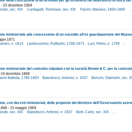
o - 23 dicembre 1869
unato, sec. XIX.
Cantagalli, Tommaso, sec. XIX.
Falcini, Mariano, 1804-1885
...
9
ggio 1871
lvestro, n. 1814
Lambruschini, Raffaello, 1788-1873
Luci, Pietro, n. 1789
...
1
- 19 dicembre 1868
anni Battista, 1786-1863
Balestrucci, Antonio, n. 1837
Bencini, Gabriello, sec. X
8
1868 - 15 maggio 1869
unato, sec. XIX.
Balestrucci, Antonio, n. 1837
Berti, Carlo, sec. XIX.
...
8