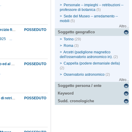
..
>
Personale -- impieghi -- retribuzioni --
professore di botanica
(5)
>
Sede del Museo -- arredamento --
mobili
(5)
Altro...
Anticipi sulla dotazione del Museo e rendiconti delle spese effettuate relativamente all'esercizio finanziario del 1869; quantificazione del deficit di bilancio, dovuto ad una riduzione della dotazione del Museo, da ripartire fra i diversi settori del medesimo
POSSEDUTO
Soggetto geografico
1925
...
>
Torino
(29)
>
Roma
(3)
>
Arcetri (padiglione magnetico
dell'osservatorio astronomico in).
(2)
>
Cappella (podere demaniale della)
Anticipi trimestrali sulla dotazione del Museo; rendiconti delle spese effettuate al 30 giugno ed al 31 ottobre ed invio al Museo dei mandati di saldo
POSSEDUTO
(2)
.
>
Osservatorio astronomico
(2)
Altro...
Soggetto persona / ente
Keyword
Approvazione con regio decreto del nuovo organico dell'Istituto di studi superiori. Aumenti di retribuzione ai professori ordinari della Sezione di scienze fisiche e naturali, i cui stipendi vengono adeguati a quelli delle più importanti università italiane; rinuncia allo stipendio da parte del professore Angelo Vegni, che potrà comunque continuare a tenere corsi di lezioni e la direzione del gabinetto attinente alla cattedra, a favore del quale continuerà ad essere erogata la dotazione annua necessaria al suo mantenimento ed incremento
POSSEDUTO
Sudd. cronologiche