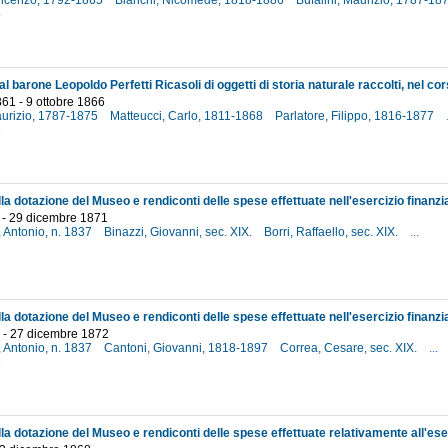
Vincenzo, 1792-1865
Bianchi, Nicomede, 1818-1886
Bufalini, Maurizio, 1787-18
5
861 - 9 ottobre 1866
aurizio, 1787-1875
Matteucci, Carlo, 1811-1868
Parlatore, Filippo, 1816-1877
1
 - 29 dicembre 1871
, Antonio, n. 1837
Binazzi, Giovanni, sec. XIX.
Borri, Raffaello, sec. XIX.
...
1
 - 27 dicembre 1872
, Antonio, n. 1837
Cantoni, Giovanni, 1818-1897
Correa, Cesare, sec. XIX.
...
2