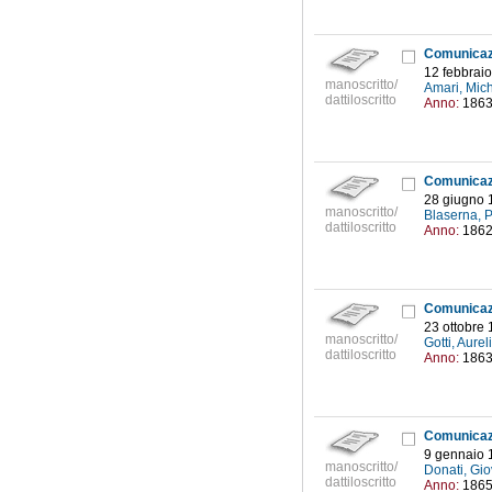
12 febbrai
manoscritto/
Amari, Mic
dattiloscritto
Anno:
186
28 giugno 
manoscritto/
Blaserna, 
dattiloscritto
Anno:
186
23 ottobre
manoscritto/
Gotti, Aure
dattiloscritto
Anno:
186
9 gennaio 
manoscritto/
Donati, Gio
dattiloscritto
Anno:
186