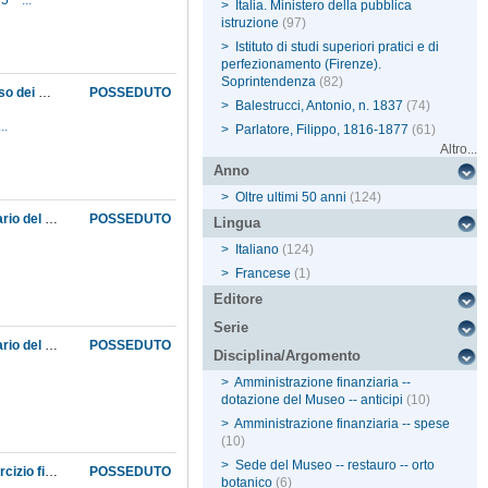
75
...
>
Italia. Ministero della pubblica
istruzione
(97)
>
Istituto di studi superiori pratici e di
perfezionamento (Firenze).
Soprintendenza
(82)
Acquisto dal barone Leopoldo Perfetti Ricasoli di oggetti di storia naturale raccolti, nel corso dei suoi viaggi in Cina e Giappone, dal fratello Ferdinando, su commissione datagli dal Museo, col consenso governativo, nel 1861
POSSEDUTO
>
Balestrucci, Antonio, n. 1837
(74)
...
>
Parlatore, Filippo, 1816-1877
(61)
Altro...
Anno
>
Oltre ultimi 50 anni
(124)
Anticipi sulla dotazione del Museo e rendiconti delle spese effettuate nell'esercizio finanziario del 1871; osservazioni del Ministero della pubblica istruzione su alcune partite di spesa
POSSEDUTO
Lingua
>
Italiano
(124)
>
Francese
(1)
Editore
Serie
Anticipi sulla dotazione del Museo e rendiconti delle spese effettuate nell'esercizio finanziario del 1872
POSSEDUTO
Disciplina/Argomento
>
Amministrazione finanziaria --
dotazione del Museo -- anticipi
(10)
>
Amministrazione finanziaria -- spese
(10)
>
Sede del Museo -- restauro -- orto
Anticipi sulla dotazione del Museo e rendiconti delle spese effettuate relativamente all'esercizio finanziario del 1868
POSSEDUTO
botanico
(6)