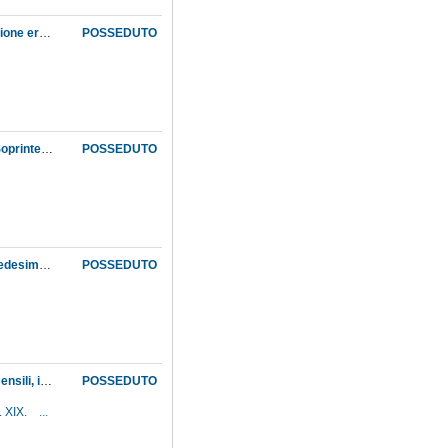
Collaudo e pagamento dell'armadio per gli strumenti del laboratorio di fisica, la cui costruzione era stata affidata al falegname Stoppa; acquisto di altri tre armadi fatti dal medesimo falegname
POSSEDUTO
Collocamento a riposo del giardiniere del Museo per motivi di salute. Trasmissione, dalla Soprintendenza dell'Istituto di studi superiori, del decreto relativo
POSSEDUTO
Collocamento a riposo del guardaportone del Museo Giovacchino Focardi; richiesta del medesimo di liquidazione della pensione, comprensiva dell'indennità di medicinali goduta durante la cessata Corte granducale
POSSEDUTO
Collocamento a riposo del guardaportone Pietro Luci; richiesta del medesimo di acconti mensili, in attesa della liquidazione della pensione
POSSEDUTO
. XIX.
...