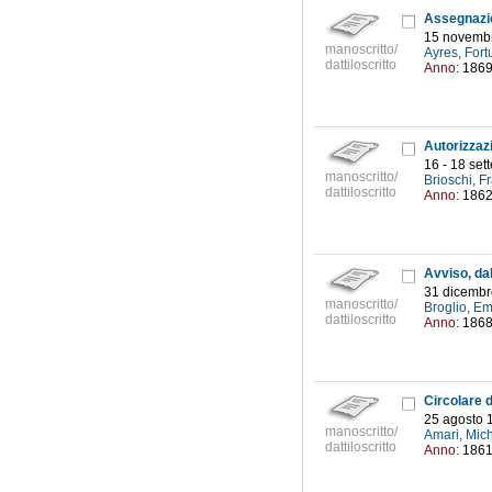
15 novembr
manoscritto/
Ayres, Fort
dattiloscritto
Anno:
186
16 - 18 se
manoscritto/
Brioschi, 
dattiloscritto
Anno:
186
31 dicembr
manoscritto/
Broglio, E
dattiloscritto
Anno:
186
25 agosto 
manoscritto/
Amari, Mic
dattiloscritto
Anno:
186