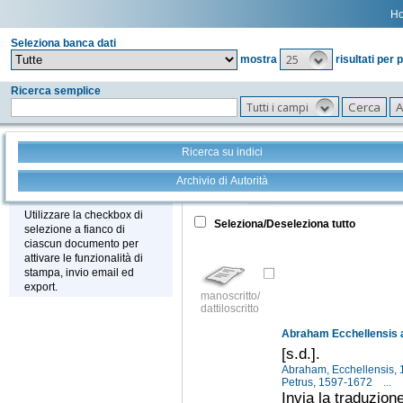
H
Seleziona banca dati
25
mostra
risultati per 
Ricerca semplice
Tutti i campi
Ricerca su indici
Archivio di Autorità
Tutto
+
Stampa - Email - Export
Utilizzare la checkbox di
Seleziona/Deseleziona tutto
selezione a fianco di
ciascun documento per
attivare le funzionalità di
stampa, invio email ed
export.
manoscritto/
dattiloscritto
Abraham Ecchellensis a
[s.d.].
Abraham, Ecchellensis,
Petrus, 1597-1672
...
Invia la traduzione