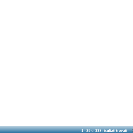
1 - 25
di
338 risultati trovati