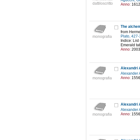
Agucchi, G
dattiloscritto
Anno:
161
The alche
from Herme
Plato, 427
monografia
Indice: List
Emerald ta
Anno:
200
Alexander A
Anno:
155
monografia
Alexandri 
Alexander A
Anno:
155
monografia