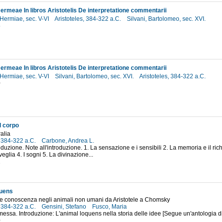
rmeae In libros Aristotelis De interpretatione commentarii
ermiae, sec. V-VI
Aristoteles, 384-322 a.C.
Silvani, Bartolomeo, sec. XVI.
5
rmeae In libros Aristotelis De interpretatione commentarii
ermiae, sec. V-VI
Silvani, Bartolomeo, sec. XVI.
Aristoteles, 384-322 a.C.
0
l corpo
alia
, 384-322 a.C.
Carbone, Andrea L.
roduzione. Note all'introduzione. 1. La sensazione e i sensibili 2. La memoria e il ri
eglia 4. I sogni 5. La divinazione...
2
quens
 e conoscenza negli animali non umani da Aristotele a Chomsky
, 384-322 a.C.
Gensini, Stefano
Fusco, Maria
essa. Introduzione: L'animal loquens nella storia delle idee [Segue un'antologia di te
0