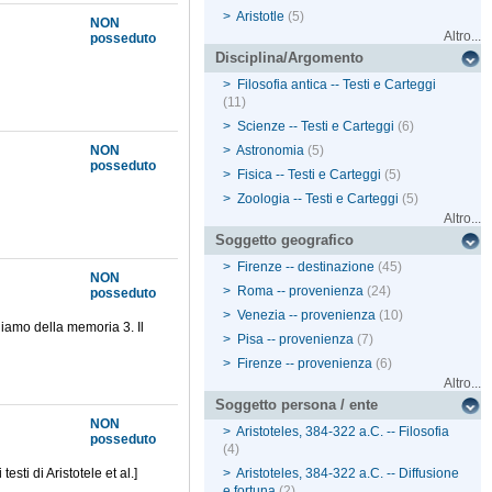
>
Aristotle
(5)
NON
Altro...
posseduto
Disciplina/Argomento
>
Filosofia antica -- Testi e Carteggi
(11)
>
Scienze -- Testi e Carteggi
(6)
NON
>
Astronomia
(5)
posseduto
>
Fisica -- Testi e Carteggi
(5)
>
Zoologia -- Testi e Carteggi
(5)
Altro...
Soggetto geografico
>
Firenze -- destinazione
(45)
NON
>
Roma -- provenienza
(24)
posseduto
>
Venezia -- provenienza
(10)
chiamo della memoria 3. Il
>
Pisa -- provenienza
(7)
>
Firenze -- provenienza
(6)
Altro...
Soggetto persona / ente
NON
>
Aristoteles, 384-322 a.C. -- Filosofia
posseduto
(4)
sti di Aristotele et al.]
>
Aristoteles, 384-322 a.C. -- Diffusione
e fortuna
(2)