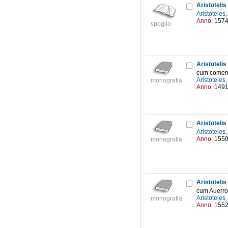
Aristoteli
Aristoteles
Anno:
157
spoglio
Aristotelis
cum coment
Aristoteles
monografia
Anno:
149
Aristotelis
Aristoteles
Anno:
155
monografia
Aristoteli
cum Auerroi
Aristoteles
monografia
Anno:
155