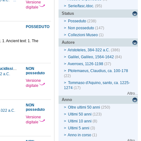
0 a.C.
...
Versione
>
Serie/fasc./doc.
(95)
digitale
Status
>
Posseduto
(238)
POSSEDUTO
>
Non posseduto
(147)
>
Collezioni Museo
(1)
. 1. Ancient text: 1. The
Autore
>
Aristoteles, 384-322 a.C.
(386)
>
Galilei, Galileo, 1564-1642
(84)
>
Averroes, 1126-1198
(37)
Alexandri Aphrodisiensis ... In quatuor libros Meteorologicorum Aristotelis, commentatio lucidissima
NON
>
Ptolemaeus, Claudius, ca. 100-178
posseduto
22 a.C.
(22)
Versione
>
Tommaso d'Aquino, santo, ca. 1225-
digitale
1274
(17)
Altro...
Anno
NON
>
Oltre ultimi 50 anni
(250)
posseduto
4-322 a.C.
>
Ultimi 50 anni
(123)
Versione
>
Ultimi 10 anni
(8)
digitale
>
Ultimi 5 anni
(3)
>
Anno in corso
(1)
Altro...