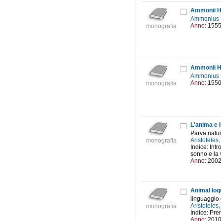
Ammonii He
Ammonius H
Anno:
155
monografia
Ammonii He
Ammonius H
Anno:
155
monografia
L'anima e i
Parva natur
Aristoteles
monografia
Indice: Int
sonno e la v
Anno:
200
Animal lo
linguaggio
Aristoteles
monografia
Indice: Prem
Anno:
201