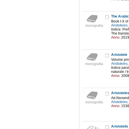
The Arabic 
Book I-X o
Aristoteles
monografia
Indice: Pref
The transla
Anno:
201
Aristotele
Volume pr
Aristoteles
monografia
Indice parzi
naturale / 
Anno:
200
Aristoteles
Ad Alexandr
Aristoteles
monografia
Anno:
153
Aristotelis