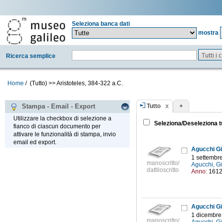
Seleziona banca dati
mostra
Tutti i
Ricerca semplice
Home
/
(Tutto)
>>
Aristoteles, 384-322 a.C.
Tutto
+
Stampa - Email - Export
Utilizzare la checkbox di selezione a
Seleziona/Deseleziona t
fianco di ciascun documento per
attivare le funzionalità di stampa, invio
email ed export.
Agucchi Gio
1 settembr
manoscritto/
Agucchi, G
dattiloscritto
Anno:
161
Agucchi Gio
1 dicembre
manoscritto/