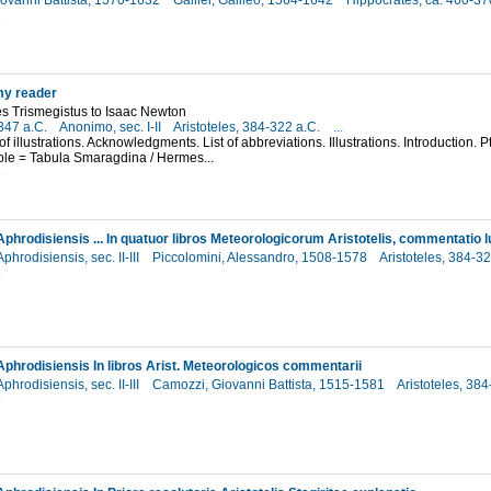
iovanni Battista, 1570-1632
Galilei, Galileo, 1564-1642
Hippocrates, ca. 460-37
2
my reader
s Trismegistus to Isaac Newton
-347 a.C.
Anonimo, sec. I-II
Aristoteles, 384-322 a.C.
...
 of illustrations. Acknowledgments. List of abbreviations. Illustrations. Introduction. Pt
ble = Tabula Smaragdina / Hermes...
3
phrodisiensis, sec. II-III
Piccolomini, Alessandro, 1508-1578
Aristoteles, 384-3
6
Aphrodisiensis In libros Arist. Meteorologicos commentarii
phrodisiensis, sec. II-III
Camozzi, Giovanni Battista, 1515-1581
Aristoteles, 38
6