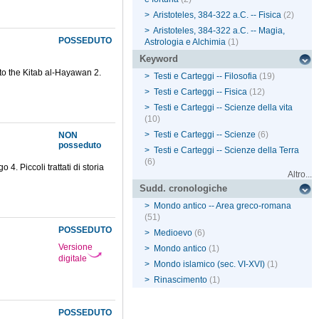
>
Aristoteles, 384-322 a.C. -- Fisica
(2)
>
Aristoteles, 384-322 a.C. -- Magia,
POSSEDUTO
Astrologia e Alchimia
(1)
Keyword
n to the Kitab al-Hayawan 2.
>
Testi e Carteggi -- Filosofia
(19)
>
Testi e Carteggi -- Fisica
(12)
>
Testi e Carteggi -- Scienze della vita
(10)
>
Testi e Carteggi -- Scienze
(6)
NON
posseduto
>
Testi e Carteggi -- Scienze della Terra
(6)
4. Piccoli trattati di storia
Altro...
Sudd. cronologiche
>
Mondo antico -- Area greco-romana
(51)
POSSEDUTO
>
Medioevo
(6)
Versione
>
Mondo antico
(1)
digitale
>
Mondo islamico (sec. VI-XVI)
(1)
>
Rinascimento
(1)
POSSEDUTO