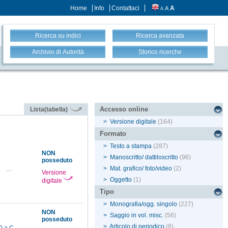
Home
Info
Contattaci
A
A
A
Ricerca su indici
Ricerca avanzata
Archivio di Autorità
Storico ricerche
Accesso online
Lista(tabella)
>
Versione digitale
(164)
Formato
>
Testo a stampa
(287)
NON
>
Manoscritto/ dattiloscritto
(96)
posseduto
>
Mat. grafico/ foto/video
(2)
.
...
Versione
>
Oggetto
(1)
digitale
Tipo
>
Monografia/ogg. singolo
(227)
NON
>
Saggio in vol. misc.
(56)
posseduto
>
Articolo di periodico
(8)