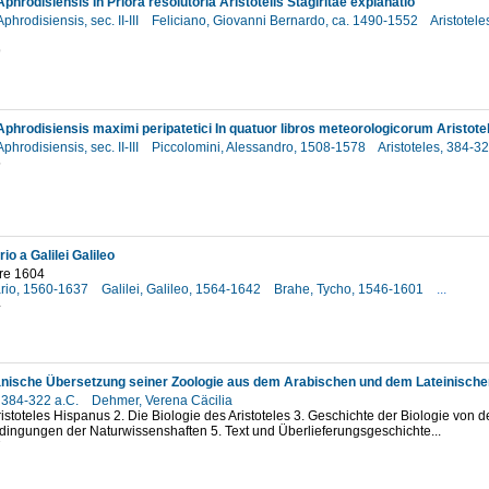
phrodisiensis In Priora resolutoria Aristotelis Stagiritae explanatio
phrodisiensis, sec. II-III
Feliciano, Giovanni Bernardo, ca. 1490-1552
Aristotele
9
phrodisiensis, sec. II-III
Piccolomini, Alessandro, 1508-1578
Aristoteles, 384-3
5
ario a Galilei Galileo
re 1604
Ilario, 1560-1637
Galilei, Galileo, 1564-1642
Brahe, Tycho, 1546-1601
...
4
anische Übersetzung seiner Zoologie aus dem Arabischen und dem Lateinische
, 384-322 a.C.
Dehmer, Verena Cäcilia
Aristoteles Hispanus 2. Die Biologie des Aristoteles 3. Geschichte der Biologie von d
ngungen der Naturwissenshaften 5. Text und Überlieferungsgeschichte...
7