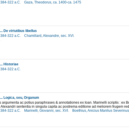
, 384-322 a.C.
Gaza, Theodorus, ca. 1400-ca. 1475
4
... De virtutibus libellus
, 384-322 a.C.
Chamillard, Alexandre, sec. XVI.
4
... Historiae
, 384-322 a.C.
2
 ... Logica, seu, Organum
 argumenta ac potius paraphrases & annotationes ex Ioan. Marinelli scriptis : ex Boe
lexandri sententia in singula capita ac postrema editione ad meliorem frugem re
, 384-322 a.C.
Marinelli, Giovanni, sec. XVI.
Boethius, Anicius Manlius Severinus
7