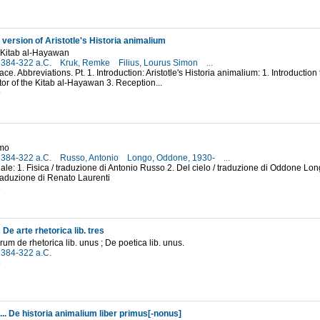
version of Aristotle's Historia animalium
f Kitab al-Hayawan
, 384-322 a.C.
Kruk, Remke
Filius, Lourus Simon
...
ace. Abbreviations. Pt. 1. Introduction: Aristotle's Historia animalium: 1. Introductio
tor of the Kitab al-Hayawan 3. Reception...
9
imo
, 384-322 a.C.
Russo, Antonio
Longo, Oddone, 1930-
...
ale: 1. Fisica / traduzione di Antonio Russo 2. Del cielo / traduzione di Oddone Longo 
traduzione di Renato Laurenti
8
 De arte rhetorica lib. tres
um de rhetorica lib. unus ; De poetica lib. unus.
, 384-322 a.C.
6
 ... De historia animalium liber primus[-nonus]