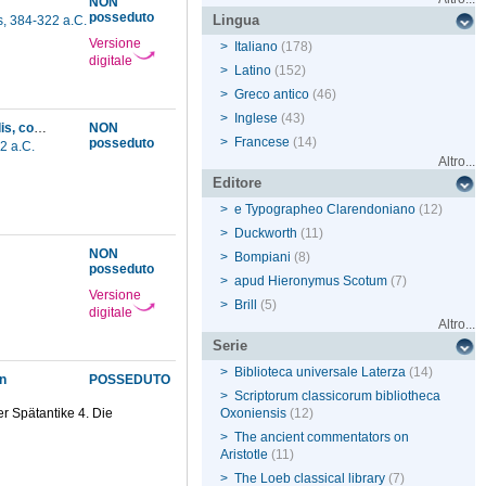
NON
posseduto
Lingua
s, 384-322 a.C.
Versione
>
Italiano
(178)
digitale
>
Latino
(152)
>
Greco antico
(46)
>
Inglese
(43)
Alexandri Aphrodisiensis maximi peripatetici In quatuor libros meteorologicorum Aristotelis, commentatio lucidissima, Alexandro Piccolomineo interprete. Huc insuper accessit De iride brevis tractatus, eodem Alexandro Piccolomineo authore ..
NON
>
Francese
(14)
posseduto
22 a.C.
Altro...
Editore
>
e Typographeo Clarendoniano
(12)
>
Duckworth
(11)
NON
>
Bompiani
(8)
posseduto
>
apud Hieronymus Scotum
(7)
Versione
>
Brill
(5)
digitale
Altro...
Serie
>
Biblioteca universale Laterza
(14)
n
POSSEDUTO
>
Scriptorum classicorum bibliotheca
er Spätantike 4. Die
Oxoniensis
(12)
>
The ancient commentators on
Aristotle
(11)
>
The Loeb classical library
(7)