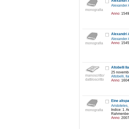
Alexandri A
Alexander A
monografia
Anno:
154
Alexander A
Anno:
154
monografia
Altobelli Il
25 novemb
manoscritto/
Altobelli, 
dattiloscritto
Anno:
160
Eine altsp
Aristoteles
Indice: 1. 
monografia
Rahmenbedi
Anno:
200