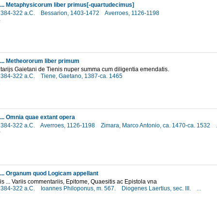
s ... Metaphysicorum liber primus[-quartudecimus]
, 384-322 a.C.
Bessarion, 1403-1472
Averroes, 1126-1198
4
 ... Metheororum liber primum
arijs Gaietani de Tienis nuper summa cum diligentia emendatis.
, 384-322 a.C.
Tiene, Gaetano, 1387-ca. 1465
1
 ... Omnia quae extant opera
, 384-322 a.C.
Averroes, 1126-1198
Zimara, Marco Antonio, ca. 1470-ca. 1532
0
s ... Organum quod Logicam appellant
s ... Variis commentariis, Epitome, Quaesitis ac Epistola vna
, 384-322 a.C.
Ioannes Philoponus, m. 567.
Diogenes Laertius, sec. III.
...
2