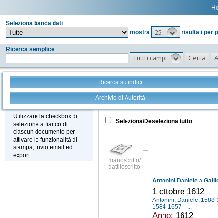
H
Seleziona banca dati
25
mostra
risultati per 
Ricerca semplice
Tutti i campi
Ricerca su indici
Archivio di Autorità
Tutto
+
Stampa - Email - Export
Utilizzare la checkbox di
Seleziona/Deseleziona tutto
selezione a fianco di
ciascun documento per
attivare le funzionalità di
stampa, invio email ed
export.
manoscritto/
dattiloscritto
Antonini Daniele a Galile
1 ottobre 1612
Antonini, Daniele, 1588
1584-1657
...
Anno:
1612