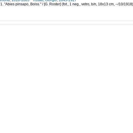
Edmond, 1810-1885
Roster, Giorgio, 1843-1927
1. "Abies pinsapo, Boiss." / [G. Roster] (fot., 1 neg., vetro, b/n, 18x13 cm, --/10/1918
8