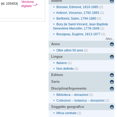
Autore
Versione
) |id. 105453|
digitale
>
Boissier, Edmond, 1810-1885
(2)
>
Antinori, Vincenzo, 1792-1865
(1)
>
Berthelot, Sabin, 1794-1880
(1)
>
Bory de Saint-Vincent, Jean Baptiste
Geneviève Marcellin, 1778-1846
(1)
>
Bourgeau, Eugène, 1813-1877
(1)
Altro...
Anno
>
Oltre ultimi 50 anni
(2)
Lingua
>
Italiano
(1)
>
Non definito
(1)
Editore
Serie
Disciplina/Argomento
>
Biblioteca -- donazioni
(1)
>
Collezioni -- botanica -- donazioni
(1)
Soggetto geografico
>
Africa centrale
(1)