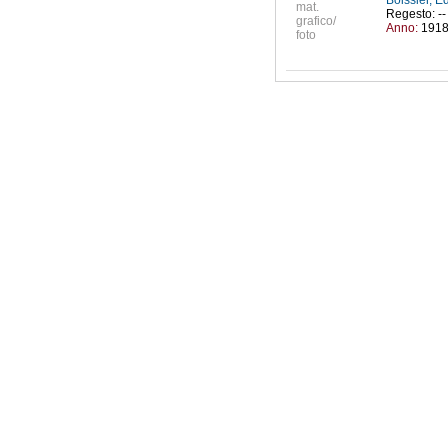
Boissier, 
mat.
Regesto: -- 
grafico/
Anno:
191
foto