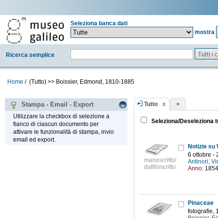
Seleziona banca dati
mostra
Tutti i
Ricerca semplice
Home
/
(Tutto)
>>
Boissier, Edmond, 1810-1885
Tutto
+
Stampa - Email - Export
Utilizzare la checkbox di selezione a
Seleziona/Deseleziona t
fianco di ciascun documento per
attivare le funzionalità di stampa, invio
email ed export.
6 ottobre 
manoscritto/
Antinori, 
dattiloscritto
Anno:
185
Pinaceae
fotografie,