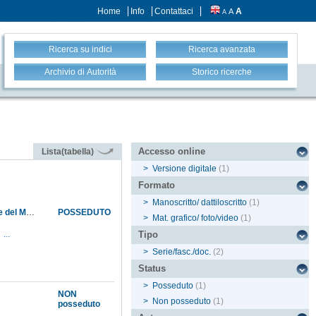
Home
Info
Contattaci
A
A
A
Ricerca su indici
Ricerca avanzata
Archivio di Autorità
Storico ricerche
Accesso online
Lista(tabella)
>
Versione digitale
(1)
Formato
>
Manoscritto/ dattiloscritto
(1)
Notizie su Webb e le sue collezioni botaniche, scritte dal professor Parlatore per il direttore del Museo; pubblicazione, sul Monitore toscano, dell'annuncio del legato con cui Webb lasciava al granduca la sua biblioteca e le collezioni suddette, da conservarsi nel Museo
POSSEDUTO
>
Mat. grafico/ foto/video
(1)
...
Tipo
>
Serie/fasc./doc.
(2)
Status
>
Posseduto
(1)
NON
>
Non posseduto
(1)
posseduto